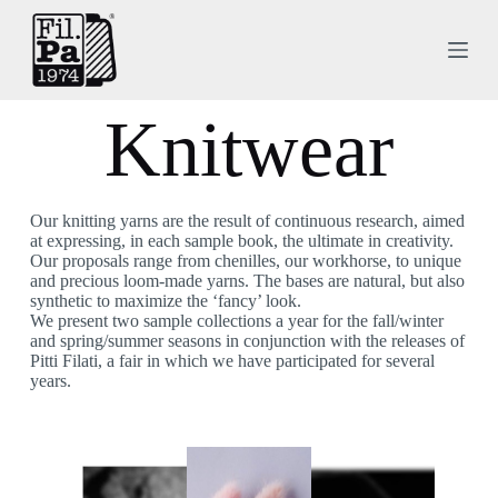
S
k
i
p
t
Knitwear
o
c
o
n
t
e
Our knitting yarns are the result of continuous research, aimed
n
at expressing, in each sample book, the ultimate in creativity.
t
Our proposals range from chenilles, our workhorse, to unique
and precious loom-made yarns. The bases are natural, but also
synthetic to maximize the ‘fancy’ look.
We present two sample collections a year for the fall/winter
and spring/summer seasons in conjunction with the releases of
Pitti Filati, a fair in which we have participated for several
years.