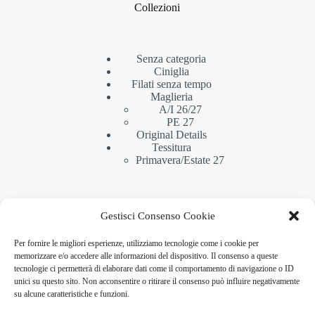
Collezioni
Senza categoria
Ciniglia
Filati senza tempo
Maglieria
A/I 26/27
PE 27
Original Details
Tessitura
Primavera/Estate 27
Informazioni
Gestisci Consenso Cookie
Per fornire le migliori esperienze, utilizziamo tecnologie come i cookie per
memorizzare e/o accedere alle informazioni del dispositivo. Il consenso a queste
Privacy Policy
tecnologie ci permetterà di elaborare dati come il comportamento di navigazione o ID
Cookie Policy
unici su questo sito. Non acconsentire o ritirare il consenso può influire negativamente
su alcune caratteristiche e funzioni.